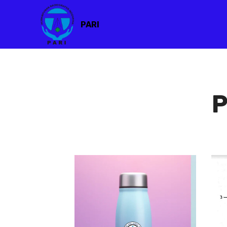
PARI
P
Atribut PARI
Atribut
PARI