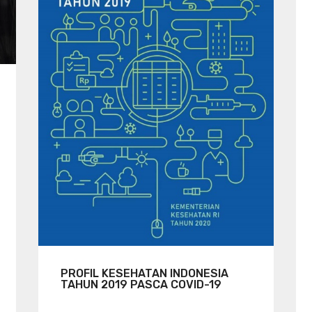
PROFIL KESEHATAN INDONESIA
TAHUN 2019 PASCA COVID-19