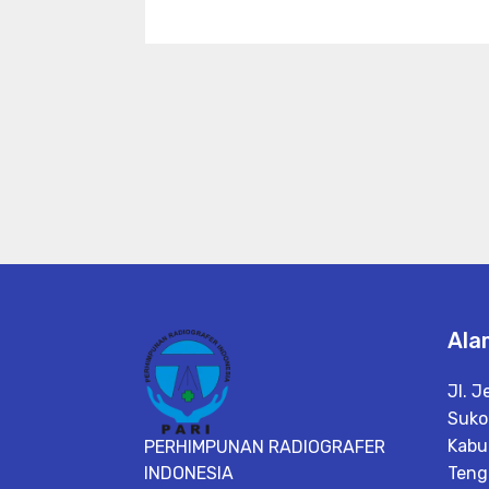
Ala
Jl. J
Sukor
Kabu
PERHIMPUNAN RADIOGRAFER
INDONESIA
Teng