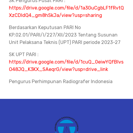
SK Pengurus Pusat PARI :
https://drive.google.com/file/d/1a3GuCgbLF1fRvtQ
XzCDldQ4_gm8hSkJa/view?usp=sharing
Berdasarkan Keputusan PARI No
KP.02.01/PARI/I/227/XII/2023 Tentang Susunan
Unit Pelaksana Teknis (UPT) PARI periode 2023-27
SK UPT PARI :
https://drive.google.com/file/d/1cuQ_0eiwYQfBlvs
O48JQ_K3KX_SAeqrG/view?usp=drive_link
Pengurus Perhimpunan Radiografer Indonesia