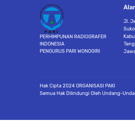
Ala
Jl. J
Sukor
Kabu
PERHIMPUNAN RADIOGRAFER
INDONESIA
Teng
PENGURUS PARI WONOGIRI
Jawa
Hak Cipta 2024 ORGANISASI PAKI
Semua Hak Dilindungi Oleh Undang-Unda