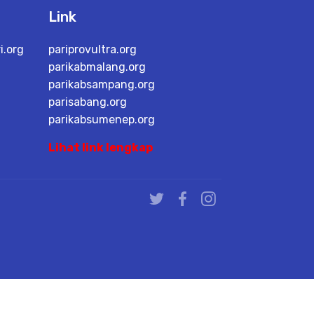
Link
i.org
pariprovultra.org
parikabmalang.org
parikabsampang.org
parisabang.org
parikabsumenep.org
Lihat link lengkap